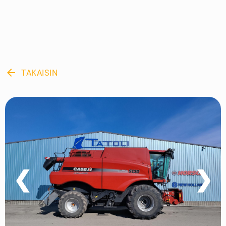
arrow_back
TAKAISIN
❮
❯