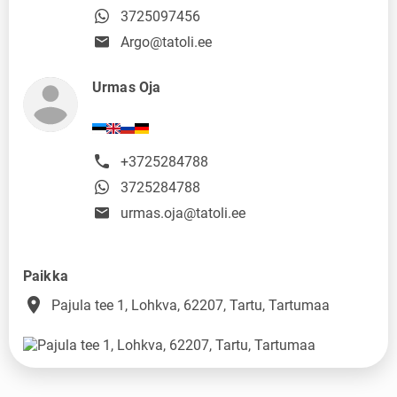
3725097456
Argo@tatoli.ee
Urmas Oja
+3725284788
3725284788
urmas.oja@tatoli.ee
Paikka
place
Pajula tee 1, Lohkva, 62207, Tartu, Tartumaa