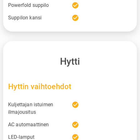
check_circle
Powerfold suppilo
check_circle
Suppilon kansi
Hytti
Hyttin vaihtoehdot
check_circle
Kuljettajan istuimen
ilmajousitus
check_circle
AC automaattinen
check_circle
LED-lamput