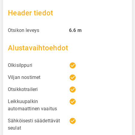
Header tiedot
Otsikon leveys
6.6
m
Alustavaihtoehdot
check_circle
Olkisilppuri
check_circle
Viljan nostimet
check_circle
Otsikkotraileri
check_circle
Leikkuupalkin
automaattinen vaaitus
check_circle
Sähköisesti säädettävät
seulat