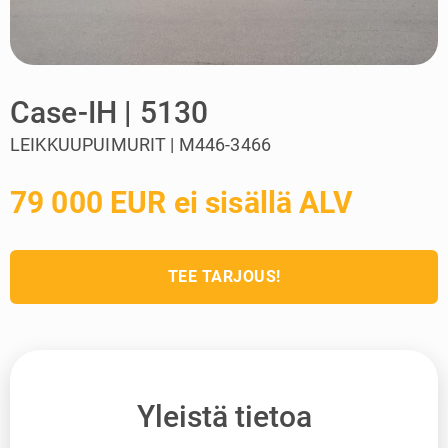
Case-IH | 5130
LEIKKUUPUIMURIT | M446-3466
79 000 EUR ei sisällä ALV
TEE TARJOUS!
Yleistä tietoa