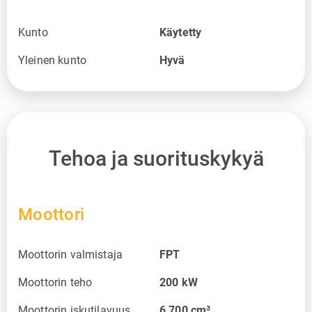
Kunto
Käytetty
Yleinen kunto
Hyvä
Tehoa ja suorituskykyä
Moottori
Moottorin valmistaja
FPT
Moottorin teho
200
kW
Moottorin iskutilavuus
6 700
cm³