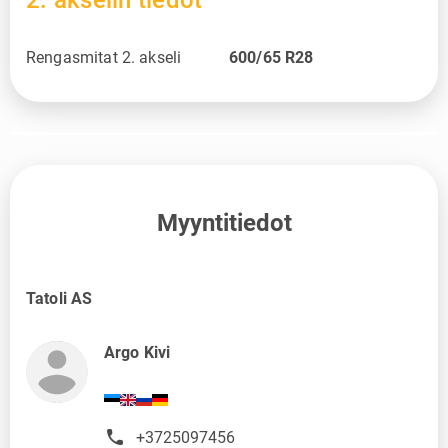
2. akselin tiedot
Rengasmitat 2. akseli
600/65 R28
Myyntitiedot
Tatoli AS
Argo Kivi
+3725097456