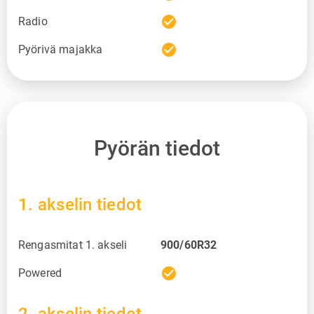
check_circle
Radio
check_circle
Pyörivä majakka
Pyörän tiedot
1. akselin tiedot
Rengasmitat 1. akseli
900/60R32
check_circle
Powered