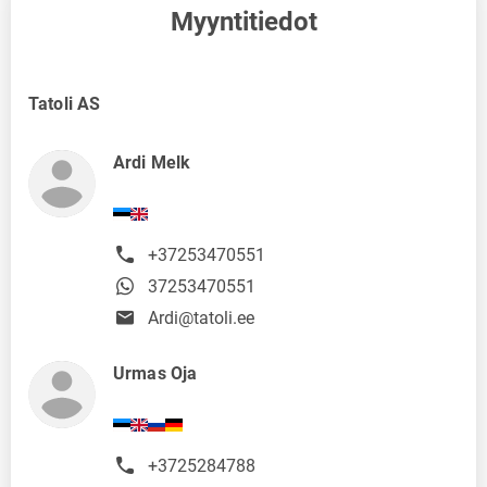
Myyntitiedot
Tatoli AS
Ardi Melk
+37253470551
37253470551
Ardi@tatoli.ee
Urmas Oja
+3725284788