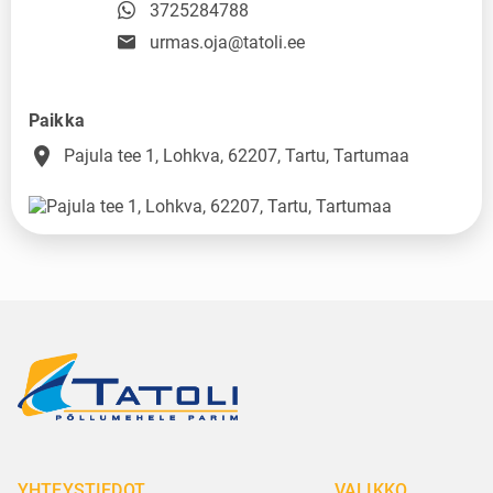
3725284788
urmas.oja@tatoli.ee
Paikka
place
Pajula tee 1, Lohkva, 62207, Tartu, Tartumaa
YHTEYSTIEDOT
VALIKKO