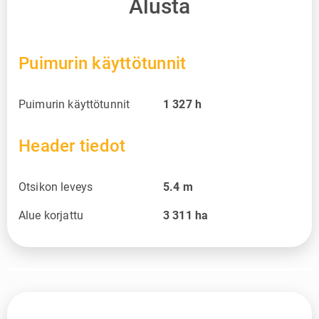
Alusta
Puimurin käyttötunnit
Puimurin käyttötunnit
1 327
h
Header tiedot
Otsikon leveys
5.4
m
Alue korjattu
3 311
ha