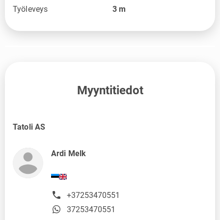
Työleveys
3
m
Myyntitiedot
Tatoli AS
Ardi Melk
+37253470551
37253470551