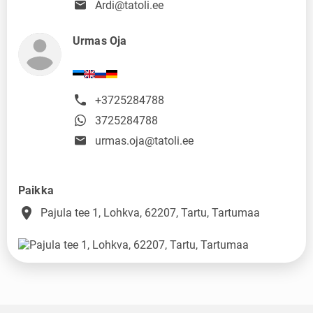
Ardi@tatoli.ee
Urmas Oja
+3725284788
3725284788
urmas.oja@tatoli.ee
Paikka
place
Pajula tee 1, Lohkva, 62207, Tartu, Tartumaa