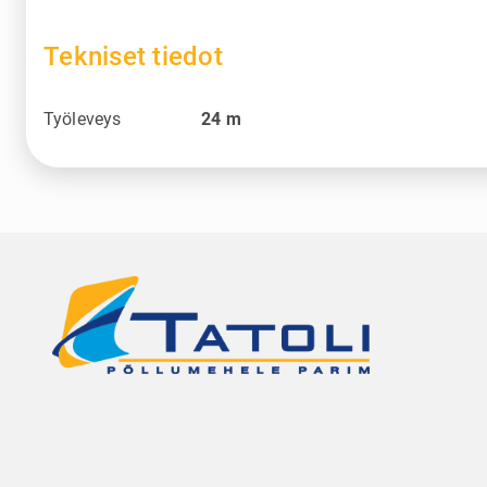
Tekniset tiedot
Työleveys
24
m