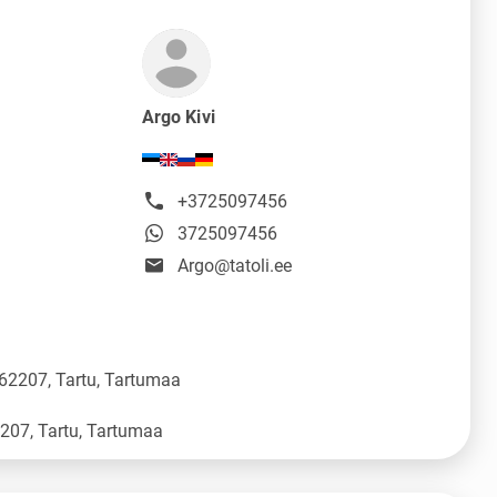
Argo Kivi
+3725097456
3725097456
Argo@tatoli.ee
 62207, Tartu, Tartumaa