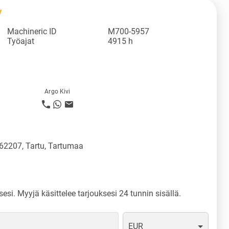
V
Machineric ID
M700-5957
Työajat
4915 h
Argo Kivi
 62207, Tartu, Tartumaa
sesi. Myyjä käsittelee tarjouksesi 24 tunnin sisällä.
EUR