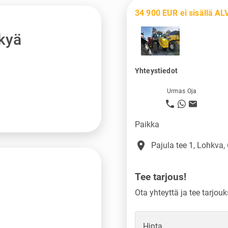
34 900 EUR ei sisällä AL
kyä
Yhteystiedot
Urmas Oja
Paikka
place
Pajula tee 1, Lohkva,
Tee tarjous!
Ota yhteyttä ja tee tarjouk
Hinta