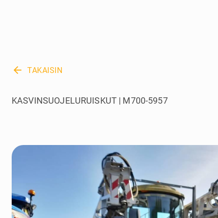
arrow_back
TAKAISIN
KASVINSUOJELURUISKUT | M700-5957