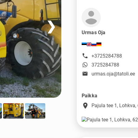
❯
Urmas Oja
+3725284788
3725284788
urmas.oja@tatoli.ee
Paikka
place
Pajula tee 1, Lohkva,