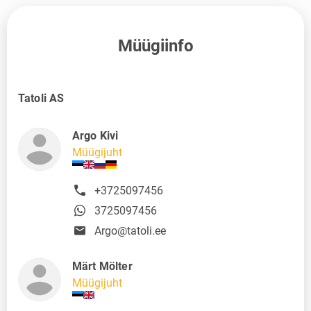
Müügiinfo
Tatoli AS
Argo Kivi
Müügijuht
+3725097456
3725097456
Argo@tatoli.ee
Märt Mölter
Müügijuht