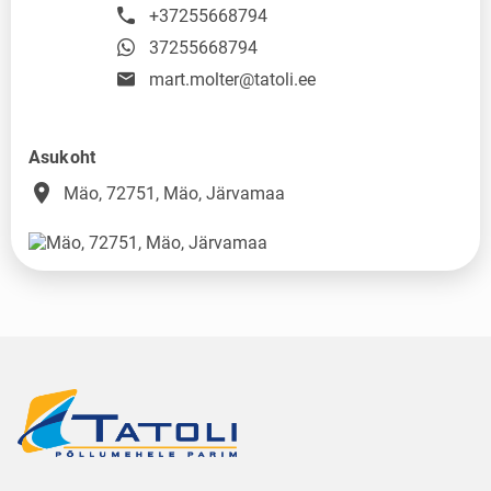
+37255668794
37255668794
mart.molter@tatoli.ee
Asukoht
place
Mäo, 72751, Mäo, Järvamaa