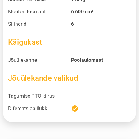
Mootori töömaht
6 600
cm³
Silindrid
6
Käigukast
Jõuülekanne
Poolautomaat
Jõuülekande valikud
Tagumise PTO kiirus
check_circle
Diferentsiaalilukk