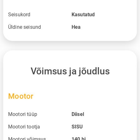
Seisukord
Kasutatud
Üldine seisund
Hea
Võimsus ja jõudlus
Mootor
Mootori tüüp
Diisel
Mootori tootja
SISU
Mootori võimsus
140
hj