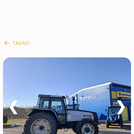
arrow_back
TAGASI
❮
❯