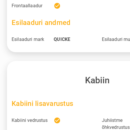
check_circle
Frontaallaadur
Esilaaduri andmed
Esilaaduri mark
QUICKE
Esilaaduri m
Kabiin
Kabiini lisavarustus
check_circle
Kabiini vedrustus
Juhiistme
õhkvedrustus