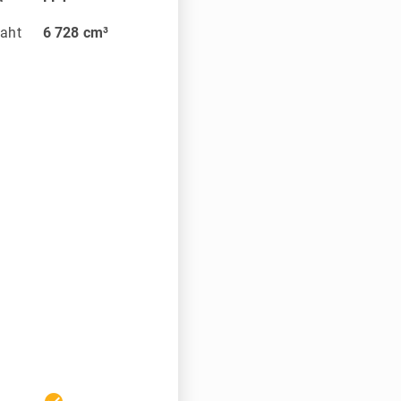
aht
6 728
cm³