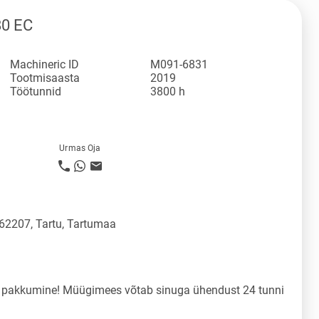
80 EC
Machineric ID
M091-6831
Tootmisaasta
2019
Töötunnid
3800 h
Urmas Oja
 62207, Tartu, Tartumaa
a pakkumine! Müügimees võtab sinuga ühendust 24 tunni