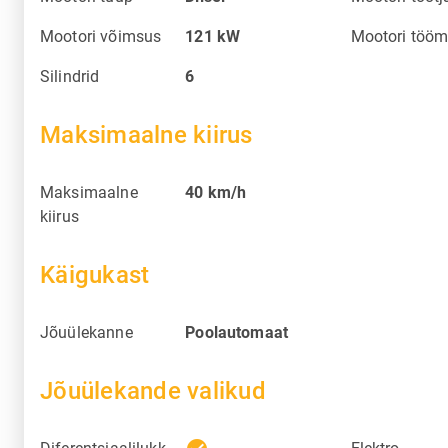
Mootori võimsus
121
kW
Mootori tööm
Silindrid
6
Maksimaalne kiirus
Maksimaalne
40
km/h
kiirus
Käigukast
Jõuülekanne
Poolautomaat
Jõuülekande valikud