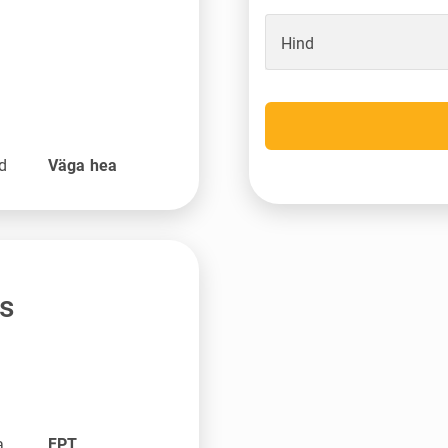
Hind
nd
Väga hea
s
a
FPT