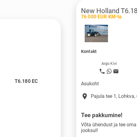
New Holland T6.1
76 000 EUR KM-ta
Kontakt
Argo Kivi
T6.180 EC
Asukoht
place
Pajula tee 1, Lohkva,
Tee pakkumine!
Võta ühendust ja tee om
jooksul!