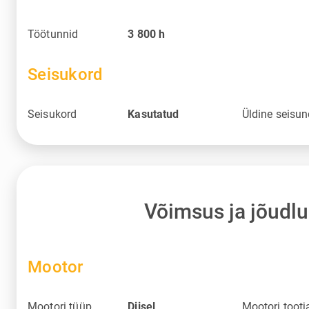
Töötunnid
3 800
h
Seisukord
Seisukord
Kasutatud
Üldine seisu
Võimsus ja jõudlu
Mootor
Mootori tüüp
Diisel
Mootori tootj