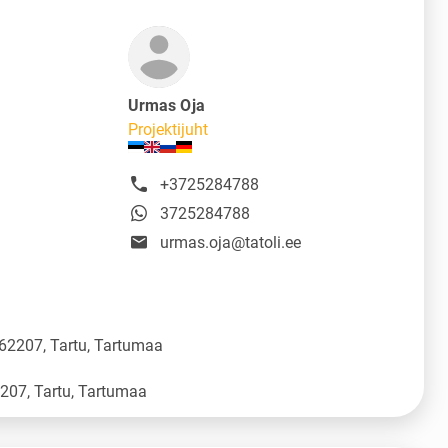
Urmas Oja
Projektijuht
+3725284788
3725284788
urmas.oja@tatoli.ee
 62207, Tartu, Tartumaa