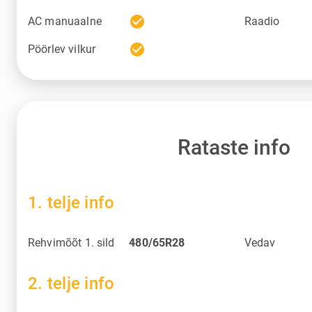
check_circle
AC manuaalne
Raadio
check_circle
Pöörlev vilkur
Rataste info
1. telje info
Rehvimõõt 1. sild
480/65R28
Vedav
2. telje info