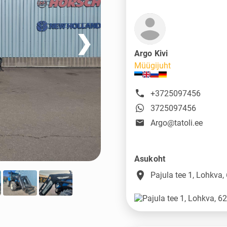
❯
Argo Kivi
Müügijuht
+3725097456
3725097456
Argo@tatoli.ee
Asukoht
place
Pajula tee 1, Lohkva,