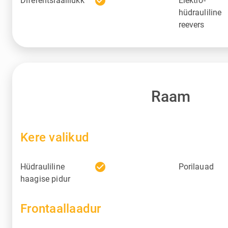
check_circle
Diferentsiaalilukk
Elektro-
hüdrauliline
reevers
Raam
Kere valikud
check_circle
Hüdrauliline
Porilauad
haagise pidur
Frontaallaadur