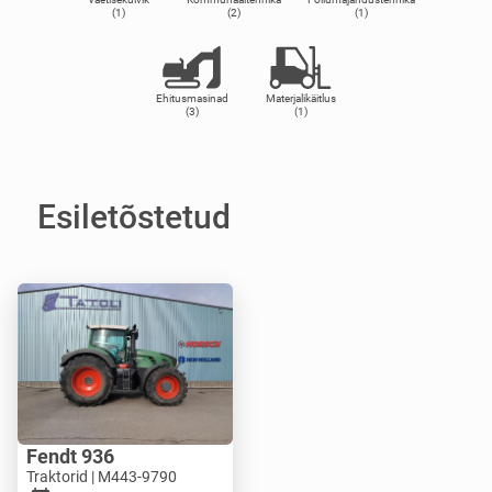
(1)
(2)
(1)
Ehitusmasinad
Materjalikäitlus
(3)
(1)
Esiletõstetud
Fendt 936
Traktorid | M443-9790