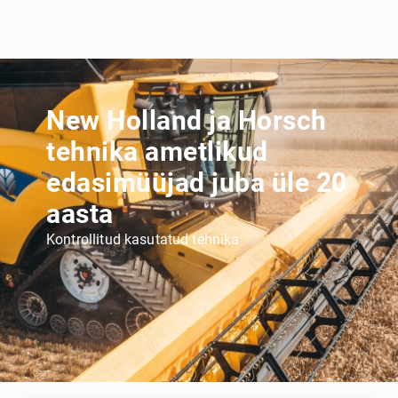
New Holland ja Horsch
tehnika ametlikud
edasimüüjad juba üle 20
aasta
Kontrollitud kasutatud tehnika