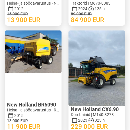
Heina- ja söödavarustus - Niidukid | M620-1071
Traktorid | M670-8383
2012
2024
125 h
15 000
EUR
89 000
EUR
13 900
EUR
84 900
EUR
New Holland BR6090
New Holland CX6.90
Heina- ja söödavarustus - Ruloonpressid | M388-0128
Kombainid | M140-3278
2015
2023
323 h
13 000
EUR
11 900
EUR
229 000
EUR