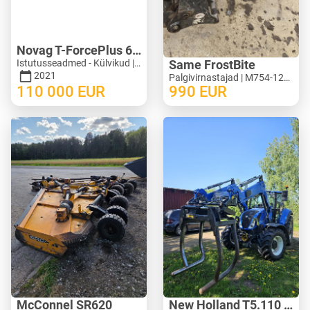
Novag T-ForcePlus 650
Istutusseadmed - Külvikud | M246-9751
Same FrostBite
2021
Palgivirnastajad | M754-1269
110 000
EUR
990
EUR
McConnel SR620
New Holland T5.110 ElectroCommand