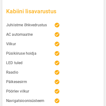
Kabiini lisavarustus
check_circle
Juhiistme õhkvedrustus
check_circle
AC automaatne
check_circle
Vilkur
check_circle
Püsikiiruse hoidja
check_circle
LED tuled
check_circle
Raadio
check_circle
Päikesesirm
check_circle
Pöörlev vilkur
check_circle
Navigatsioonisüsteem