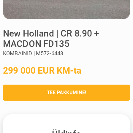
New Holland | CR 8.90 +
MACDON FD135
KOMBAINID | M572-6443
299 000 EUR KM-ta
TEE PAKKUMINE!