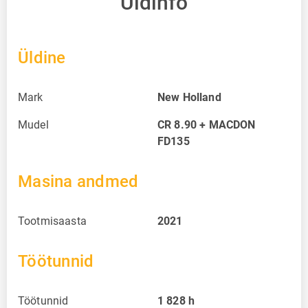
Üldinfo
Üldine
Mark
New Holland
Mudel
CR 8.90 + MACDON
FD135
Masina andmed
Tootmisaasta
2021
Töötunnid
Töötunnid
1 828
h