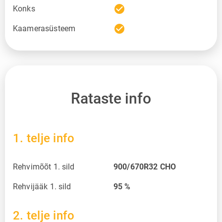
check_circle
Konks
check_circle
Kaamerasüsteem
Rataste info
1. telje info
Rehvimõõt 1. sild
900/670R32 CHO
Rehvijääk 1. sild
95
%
2. telje info