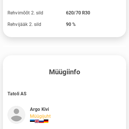
Rehvimõõt 2. sild
620/70 R30
Rehvijääk 2. sild
90
%
Müügiinfo
Tatoli AS
Argo Kivi
Müügijuht