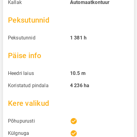
Kallak
Automaatkontuur
Peksutunnid
Peksutunnid
1 381
h
Päise info
Heedri laius
10.5
m
Koristatud pindala
4 236
ha
Kere valikud
check_circle
Põhupurusti
check_circle
Külgnuga