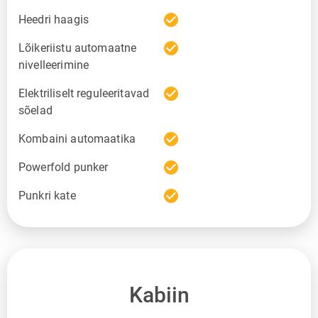
check_circle
Heedri haagis
check_circle
Lõikeriistu automaatne
nivelleerimine
check_circle
Elektriliselt reguleeritavad
sõelad
check_circle
Kombaini automaatika
check_circle
Powerfold punker
check_circle
Punkri kate
Kabiin