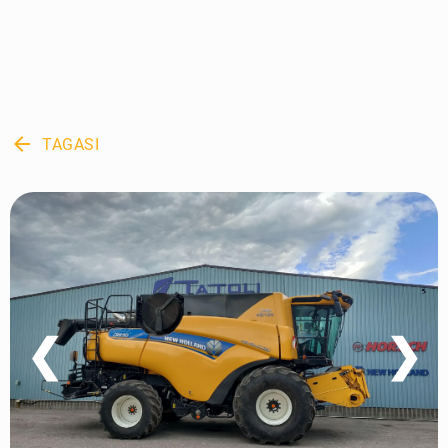
arrow_back
TAGASI
❮
❯