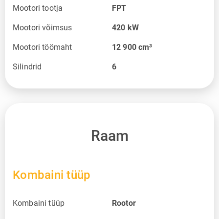
Mootori tootja
FPT
Mootori võimsus
420
kW
Mootori töömaht
12 900
cm³
Silindrid
6
Raam
Kombaini tüüp
Kombaini tüüp
Rootor