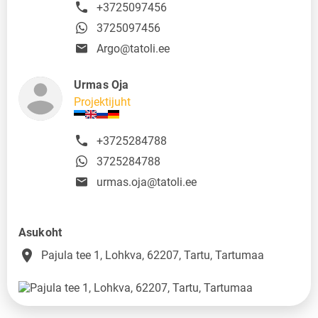
+3725097456
3725097456
Argo@tatoli.ee
Urmas Oja
Projektijuht
+3725284788
3725284788
urmas.oja@tatoli.ee
Asukoht
place
Pajula tee 1, Lohkva, 62207, Tartu, Tartumaa