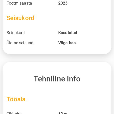
Tootmisaasta
2023
Seisukord
Seisukord
Kasutatud
Üldine seisund
Väga hea
Tehniline info
Tööala
Töölaius
12
m