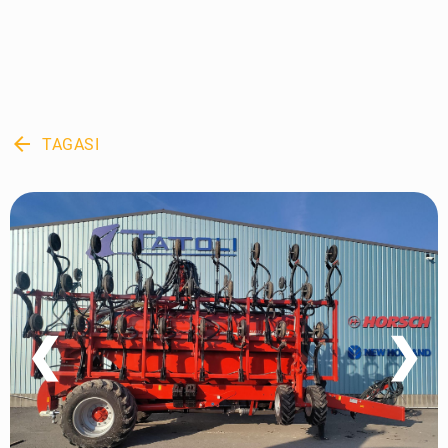
arrow_back
TAGASI
❮
❯