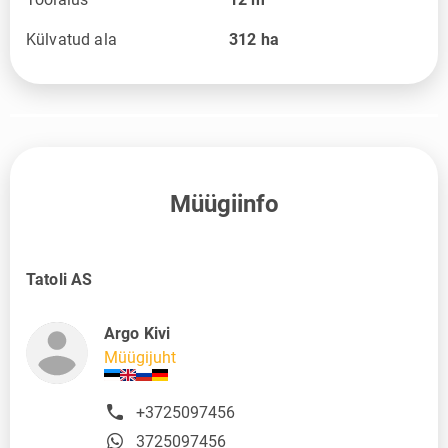
Külvatud ala
312
ha
Müügiinfo
Tatoli AS
Argo Kivi
Müügijuht
+3725097456
3725097456