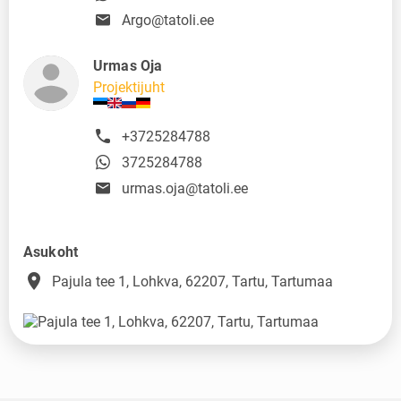
Argo@tatoli.ee
Urmas Oja
Projektijuht
+3725284788
3725284788
urmas.oja@tatoli.ee
Asukoht
place
Pajula tee 1, Lohkva, 62207, Tartu, Tartumaa