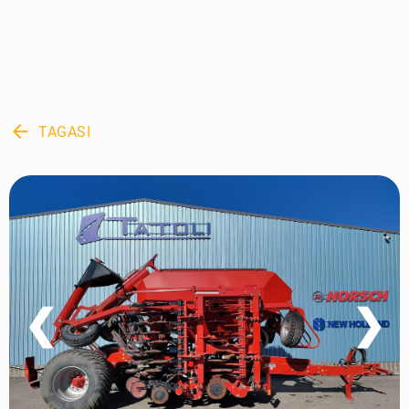
arrow_back
TAGASI
❮
❯