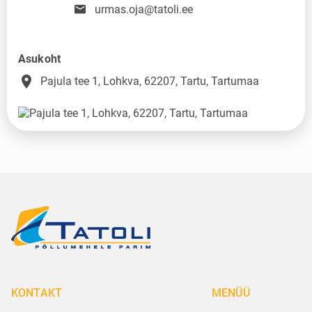
urmas.oja@tatoli.ee
Asukoht
place
Pajula tee 1, Lohkva, 62207, Tartu, Tartumaa
KONTAKT
MENÜÜ