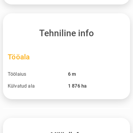
Tehniline info
Tööala
Töölaius
6
m
Külvatud ala
1 876
ha