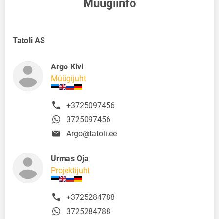
Müügiinfo
Tatoli AS
Argo Kivi
Müügijuht
+3725097456
3725097456
Argo@tatoli.ee
Urmas Oja
Projektijuht
+3725284788
3725284788