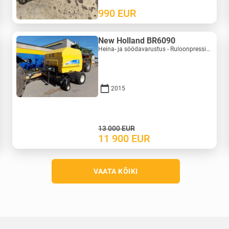
990
EUR
New Holland BR6090
Heina- ja söödavarustus - Ruloonpressid | M388-0128
2015
13 000
EUR
11 900
EUR
VAATA KÕIKI