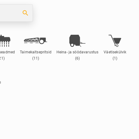
search
sseadmed
Taimekaitsepritsid
Heina- ja söödavarustus
Väetisekülvik
21)
(11)
(6)
(1)
s