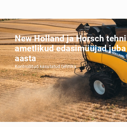
New Holland ja Horsch tehn
ametlikud edasimüüjad juba
aasta
Kontrollitud kasutatud tehnika