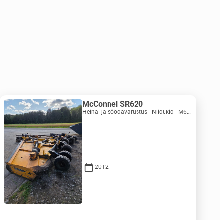
McConnel SR620
Heina- ja söödavarustus - Niidukid | M620-1071
2012