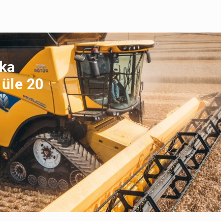
ika
 üle 20