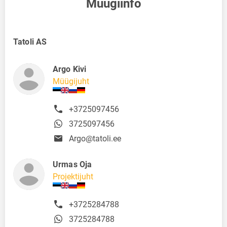
Müügiinfo
Tatoli AS
Argo Kivi
Müügijuht
+3725097456
3725097456
Argo@tatoli.ee
Urmas Oja
Projektijuht
+3725284788
3725284788