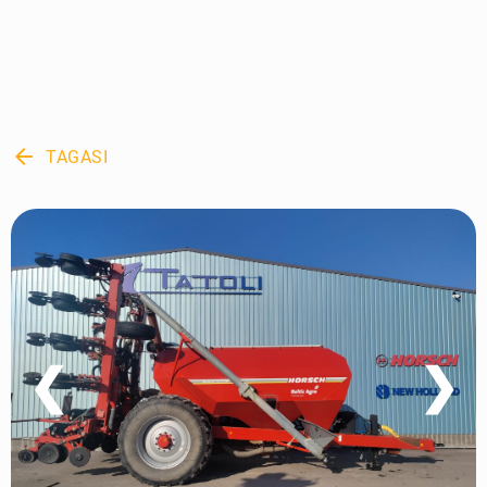
arrow_back
TAGASI
❮
❯