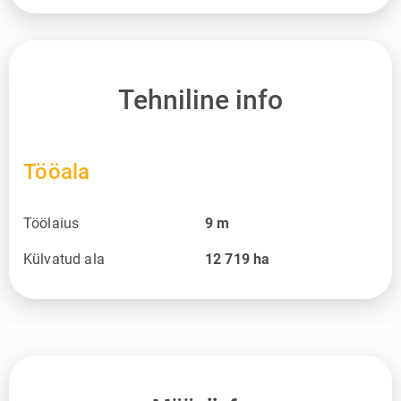
Tehniline info
Tööala
Töölaius
9
m
Külvatud ala
12 719
ha