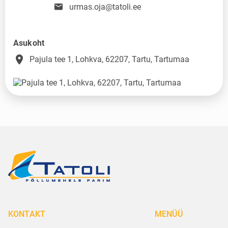
urmas.oja@tatoli.ee
Asukoht
place
Pajula tee 1, Lohkva, 62207, Tartu, Tartumaa
KONTAKT
MENÜÜ