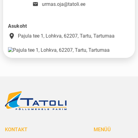
urmas.oja@tatoli.ee
Asukoht
place
Pajula tee 1, Lohkva, 62207, Tartu, Tartumaa
KONTAKT
MENÜÜ