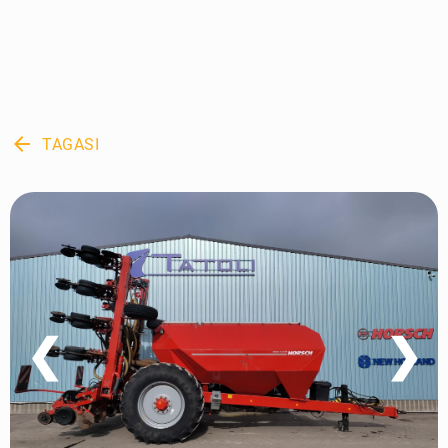
arrow_back
TAGASI
❮
❯