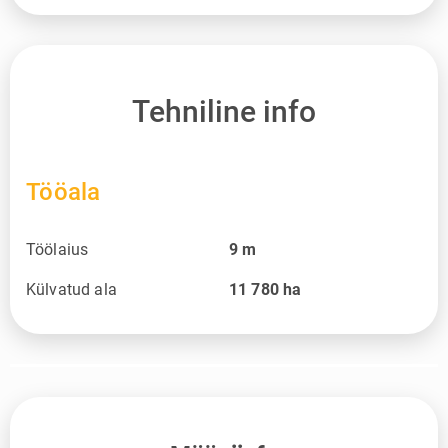
Tehniline info
Tööala
Töölaius
9
m
Külvatud ala
11 780
ha