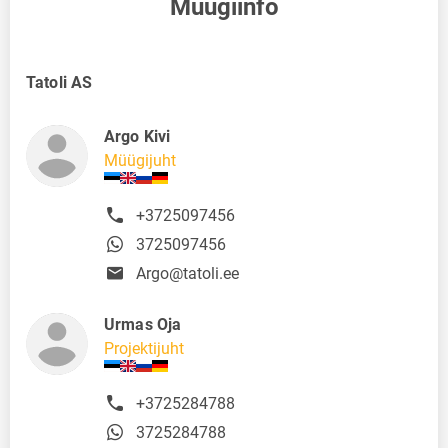
Müügiinfo
Tatoli AS
Argo Kivi
Müügijuht
+3725097456
3725097456
Argo@tatoli.ee
Urmas Oja
Projektijuht
+3725284788
3725284788