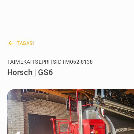
arrow_back
TAGASI
TAIMEKAITSEPRITSID | M052-8138
Horsch | GS6