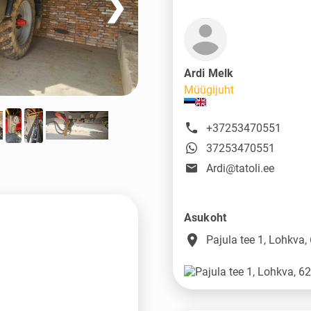
❯
Ardi Melk
Müügijuht
+37253470551
37253470551
Ardi@tatoli.ee
Asukoht
place
Pajula tee 1, Lohkva,