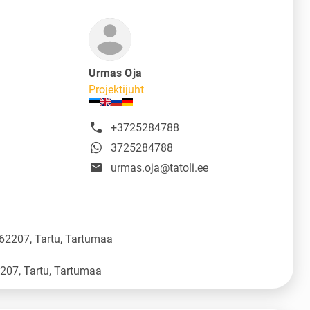
Urmas Oja
Projektijuht
+3725284788
3725284788
urmas.oja@tatoli.ee
 62207, Tartu, Tartumaa