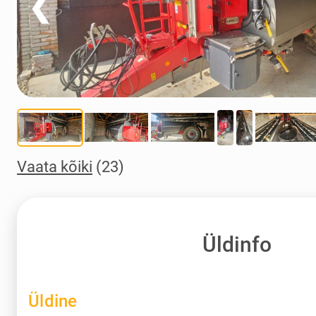
❮
Vaata kõiki
(23)
Üldinfo
Üldine