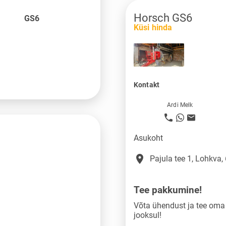
Horsch GS6
GS6
Küsi hinda
Kontakt
Ardi Melk
Asukoht
place
Pajula tee 1, Lohkva,
Tee pakkumine!
Võta ühendust ja tee om
jooksul!