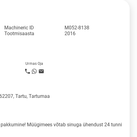
Machineric ID
M052-8138
Tootmisaasta
2016
Urmas Oja
 62207, Tartu, Tartumaa
a pakkumine! Müügimees võtab sinuga ühendust 24 tunni