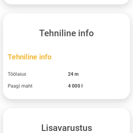
Tehniline info
Tehniline info
Töölaius
24
m
Paagi maht
4 000
l
Lisavarustus