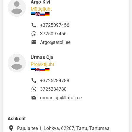
Argo Kivi
Müügijuht
+3725097456
3725097456
Argo@tatoli.ee
Urmas Oja
Projektijuht
+3725284788
3725284788
urmas.oja@tatoli.ee
Asukoht
place
Pajula tee 1, Lohkva, 62207, Tartu, Tartumaa