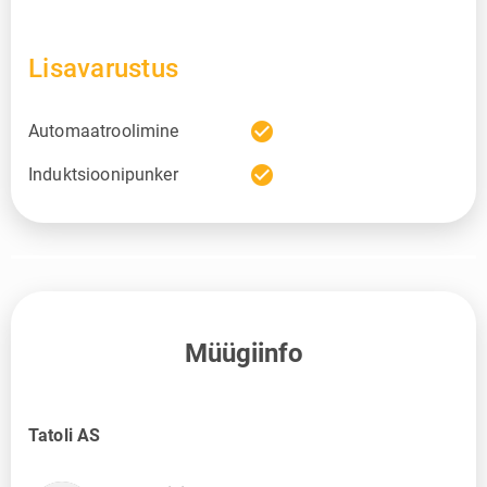
Lisavarustus
check_circle
Automaatroolimine
check_circle
Induktsioonipunker
Müügiinfo
Tatoli AS