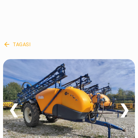
arrow_back
TAGASI
❮
❯