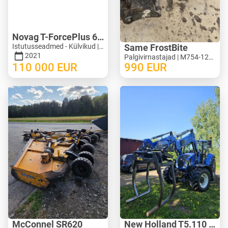
Novag T-ForcePlus 650
Istutusseadmed - Külvikud | M246-9751
Same FrostBite
2021
Palgivirnastajad | M754-1269
110 000
EUR
990
EUR
McConnel SR620
New Holland T5.110 ElectroCommand