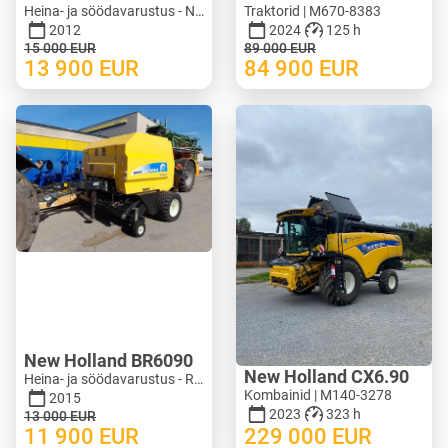
Heina- ja söödavarustus - Niidukid | M620-1071
Traktorid | M670-8383
2012
2024
125 h
15 000
EUR
89 000
EUR
13 900
EUR
84 900
EUR
New Holland BR6090
New Holland CX6.90
Heina- ja söödavarustus - Ruloonpressid | M388-0128
Kombainid | M140-3278
2015
2023
323 h
13 000
EUR
11 900
EUR
229 000
EUR