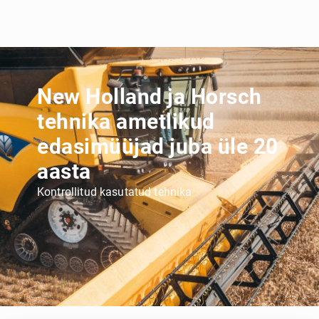
New Holland ja Horsch
tehnika ametlikud
edasimüüjad juba üle 20
aasta
Kontrollitud kasutatud tehnika