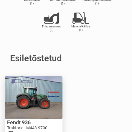
(1)
(2)
(1)
Ehitusmasinad
Materjalikäitlus
(3)
(1)
Esiletõstetud
Fendt 936
Traktorid | M443-9790