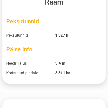
Raam
Peksutunnid
Peksutunnid
1 327
h
Päise info
Heedri laius
5.4
m
Koristatud pindala
3 311
ha