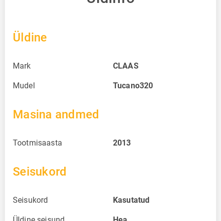
Üldine
Mark
CLAAS
Mudel
Tucano320
Masina andmed
Tootmisaasta
2013
Seisukord
Seisukord
Kasutatud
Üldine seisund
Hea