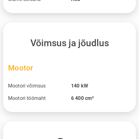
Võimsus ja jõudlus
Mootor
Mootori võimsus
140
kW
Mootori töömaht
6 400
cm³