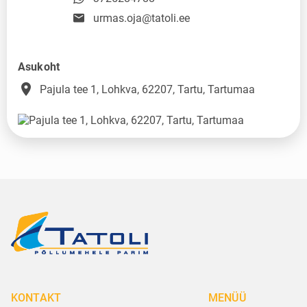
urmas.oja@tatoli.ee
Asukoht
place
Pajula tee 1, Lohkva, 62207, Tartu, Tartumaa
KONTAKT
MENÜÜ