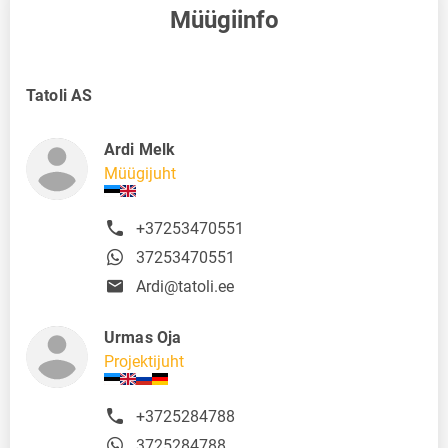
Müügiinfo
Tatoli AS
Ardi Melk
Müügijuht
+37253470551
37253470551
Ardi@tatoli.ee
Urmas Oja
Projektijuht
+3725284788
3725284788