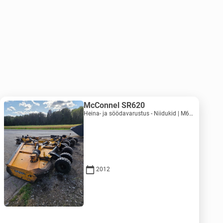
McConnel SR620
Heina- ja söödavarustus - Niidukid | M620-1071
2012