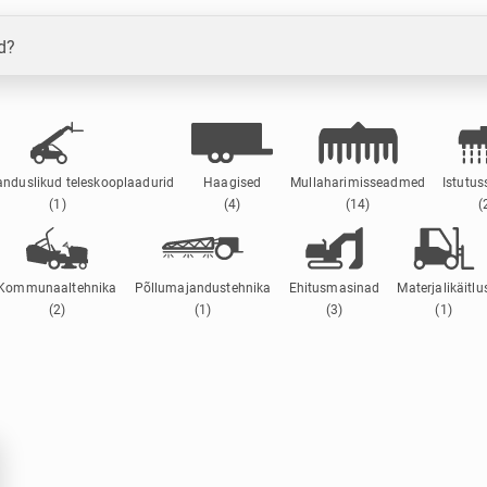
d?
nduslikud teleskooplaadurid
Haagised
Mullaharimisseadmed
Istutu
(1)
(4)
(14)
(
Kommunaaltehnika
Põllumajandustehnika
Ehitusmasinad
Materjalikäitlu
(2)
(1)
(3)
(1)