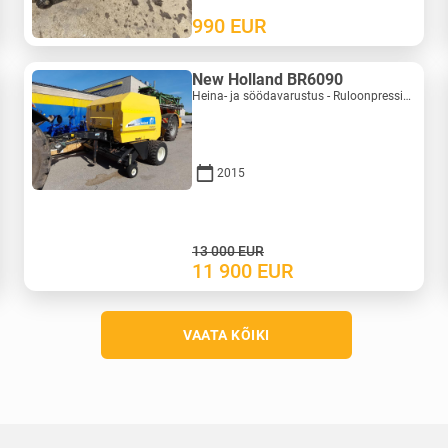
990
EUR
New Holland BR6090
Heina- ja söödavarustus - Ruloonpressid | M388-0128
2015
13 000
EUR
11 900
EUR
VAATA KÕIKI