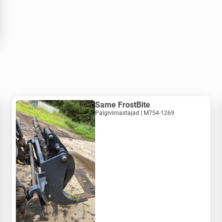
Same FrostBite
Palgivirnastajad | M754-1269