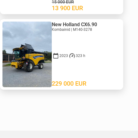
15 000
EUR
13 900
EUR
New Holland CX6.90
Kombainid | M140-3278
2023
323 h
229 000
EUR