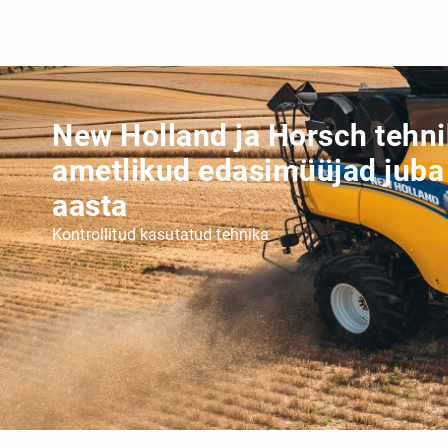
New Holland ja Horsch tehn
ametlikud edasimüüjad juba
aasta
Kontrollitud kasutatud tehnika