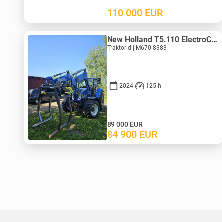
110 000
EUR
New Holland T5.110 ElectroCommand
Traktorid | M670-8383
2024
125 h
89 000
EUR
84 900
EUR