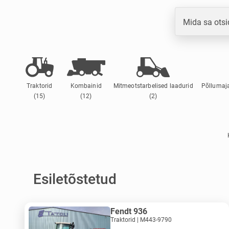
Mida sa otsi
Traktorid
Kombainid
Mitmeotstarbelised laadurid
Põllumaja
(15)
(12)
(2)
Esiletõstetud
Fendt 936
Traktorid | M443-9790