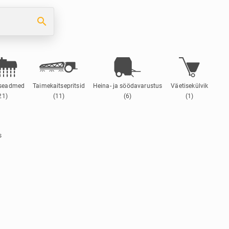
search
sseadmed
Taimekaitsepritsid
Heina- ja söödavarustus
Väetisekülvik
21)
(11)
(6)
(1)
s