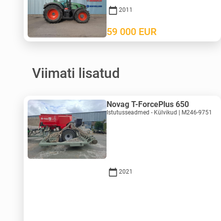
2011
59 000
EUR
Viimati lisatud
Novag T-ForcePlus 650
Istutusseadmed - Külvikud | M246-9751
2021