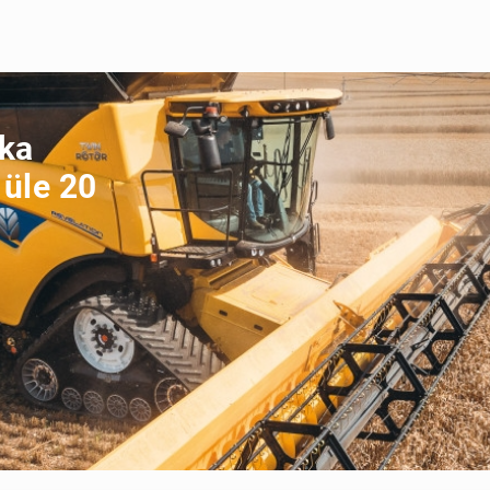
ika
 üle 20